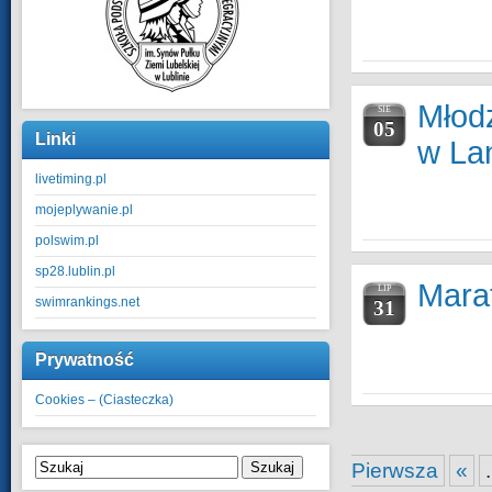
Młodz
SIE
05
Linki
w La
livetiming.pl
mojeplywanie.pl
polswim.pl
sp28.lublin.pl
Mara
LIP
swimrankings.net
31
Prywatność
Cookies – (Ciasteczka)
Szukaj
Pierwsza
«
.