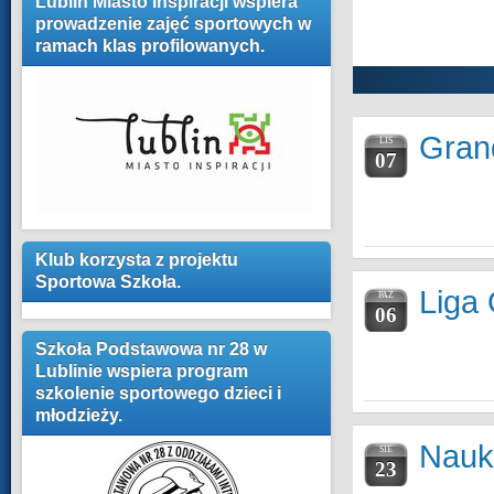
Lublin Miasto Inspiracji wspiera
prowadzenie zajęć sportowych w
ramach klas profilowanych.
Grand
LIS
07
Klub korzysta z projektu
Sportowa Szkoła.
Liga
PAŹ
06
Szkoła Podstawowa nr 28 w
Lublinie wspiera program
szkolenie sportowego dzieci i
młodzieży.
Nauka
SIE
23