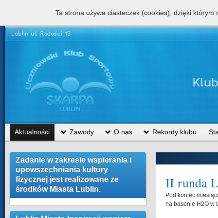
Ta strona używa ciasteczek (cookies), dzięki którym 
UKS Skarpa Lublin prowadzi razem ze Szkołą Podstawową n
współfinansowane 
Aktualności
Zawody
O nas
Rekordy klubu
St
Zadanie w zakresie wspierania i
upowszechniania kultury
II runda 
fizycznej jest realizowane ze
środków Miasta Lublin.
Pod koniec miesiąca
na basenie H2O w L