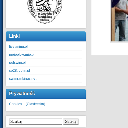
Linki
livetiming.pl
mojeplywanie.pl
polswim.pl
sp28.lublin.pl
swimrankings.net
Prywatność
Cookies – (Ciasteczka)
Szukaj