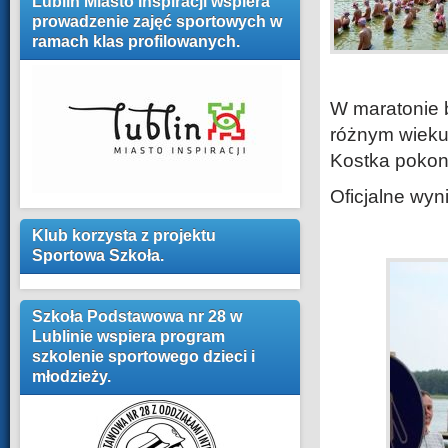
Lublin Miasto Inspiracji wspiera
prowadzenie zajęć sportowych w
ramach klas profilowanych.
W maratonie 
różnym wieku.
Kostka pokon
Oficjalne wyn
Klub korzysta z projektu
Sportowa Szkoła.
Szkoła Podstawowa nr 28 w
Lublinie wspiera program
szkolenie sportowego dzieci i
młodzieży.