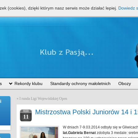
zek (cookies), dzięki którym nasz serwis może działać lepiej.
Dowiedz s
zi razem ze Szkołą Podstawową nr 28 klasy profilowane z pływania, piłki nożn
współfinansowane ze środków Urzędu Miasta Lublin
s
Rekordy klubu
Standardy ochrony małoletnich
Obozy
«
I runda Ligi Wojewódzkiej Open
i
Mistrzostwa Polski Juniorów 14 i 1
MAR
11
W dniach 7-9.03.2014 odbyły się w Gliwicac
lat.Gabriela Bernat
zdobyła 3 medale: srebr