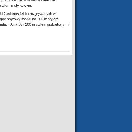
y życiowe. Jej koleżanka
Wiktoria
stylem motylkowym.
i Juniorów 14 lat
rozgrywanych w
jąc brązowy medal na 100 m stylem
nałach A na 50 i 200 m stylem grzbietowym i