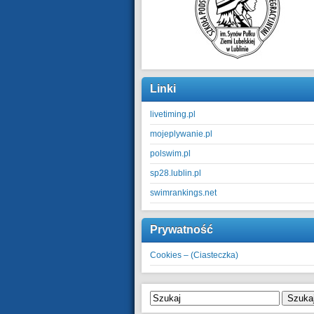
Linki
livetiming.pl
mojeplywanie.pl
polswim.pl
sp28.lublin.pl
swimrankings.net
Prywatność
Cookies – (Ciasteczka)
Szuka