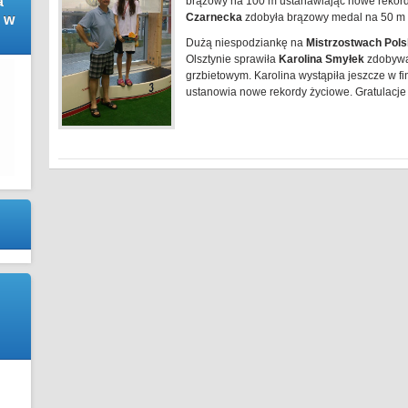
a
brązowy na 100 m ustanawiając nowe rekord
Czarnecka
zdobyła brązowy medal na 50 m 
 w
Dużą niespodziankę na
Mistrzostwach Polsk
Olsztynie sprawiła
Karolina Smyłek
zdobywa
grzbietowym. Karolina wystąpiła jeszcze w fi
ustanowia nowe rekordy życiowe. Gratulacje