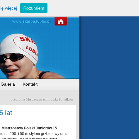
ię więcej
Rozumiem
ej i wspinaczki sportowej
Galeria
Kontakt
Srebro na Mistrzostwach Polski 16-latków
»
5 lat
h
Mistrzostwa Polski Juniorów 15
ne na 200 i 50 m stylem grzbietowy oraz