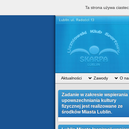
Ta strona używa ciastec
UKS Skarpa Lublin prowad
Aktualności
Zawody
O na
Zadanie w zakresie wspierania 
upowszechniania kultury
fizycznej jest realizowane ze
środków Miasta Lublin.